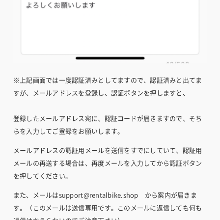
※上記画面では一度認証済みとしてますので、認証済みと出てま
すが、メールアドレスを登録し、認証ボタンを押しますと、
登録したメールアドレス宛に、認証コードが届きますので、そち
らを入力してご登録をお願いします。
バイクを借りたい方
メールアドレスの認証用メールを送信をすでにしていて、認証用
バイクを借りたい方
メールの再送する場合は、再度メールを入力してから認証ボタン
安全安心の個人間のシェア保険
を押してください。
安全安心の個人間のシェア保険
また、メールはsupport@rentalbike.shop　から案内が届きま
す。（このメールは送信専用です。このメールに返信しても何も
貸したい・シェアしたい方
貸したい・シェアしたい方