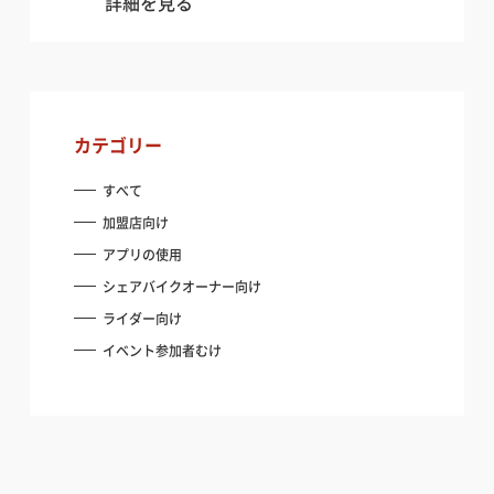
詳細を見る
カテゴリー
すべて
バイクを借りたい方
加盟店向け
バイクを借りたい方
アプリの使用
安全安心の個人間のシェア保険
シェアバイクオーナー向け
安全安心の個人間のシェア保険
ライダー向け
イベント参加者むけ
貸したい・シェアしたい方
貸したい・シェアしたい方
インバウンドへの対応
インバウンドへの対応
加盟店になりたい方向け