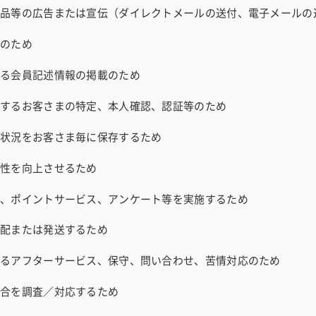
インバウンドへの対応
商品等の広告または宣伝（ダイレクトメールの送付、電子メールの
供のため
盟店になりたい方向け
ける会員記述情報の掲載のため
盟店になりたい方向け
用するお客さまの特定、本人確認、認証等のため
用状況をお客さま毎に保存するため
便性を向上させるため
ン、ポイントサービス、アンケート等を実施するため
手配または発送するため
するアフターサービス、保守、問い合わせ、苦情対応のため
具合を調査／対応するため