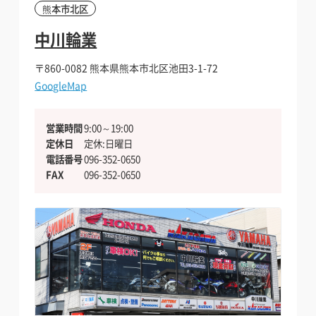
熊本市北区
中川輪業
〒860-0082
熊本県熊本市北区池田3-1-72
GoogleMap
バイクを借りたい方
バイクを借りたい方
営業時間
9:00～19:00
定休日
定休:日曜日
安全安心の個人間のシェア保険
電話番号
096-352-0650
安全安心の個人間のシェア保険
FAX
096-352-0650
貸したい・シェアしたい方
貸したい・シェアしたい方
インバウンドへの対応
インバウンドへの対応
加盟店になりたい方向け
加盟店になりたい方向け