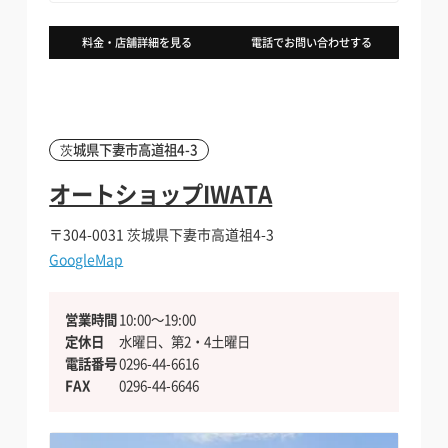
バイクを借りたい方
料金・店舗詳細を見る
電話でお問い合わせする
安全安心の個人間のシェア保険
安全安心の個人間のシェア保険
貸したい・シェアしたい方
貸したい・シェアしたい方
茨城県下妻市高道祖4-3
オートショップIWATA
インバウンドへの対応
インバウンドへの対応
〒304-0031
茨城県下妻市高道祖4-3
GoogleMap
加盟店になりたい方向け
加盟店になりたい方向け
営業時間
10:00〜19:00
定休日
水曜日、第2・4土曜日
電話番号
0296-44-6616
FAX
0296-44-6646