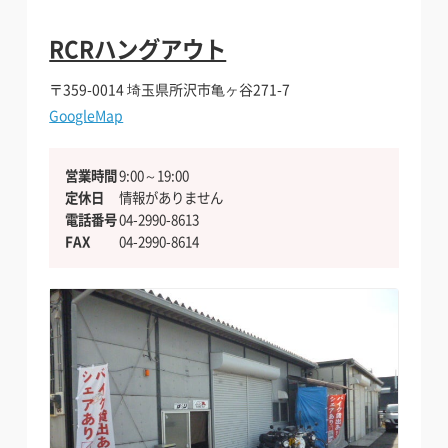
RCRハングアウト
〒359-0014
埼玉県所沢市亀ヶ谷271-7
GoogleMap
バイクを借りたい方
バイクを借りたい方
営業時間
9:00～19:00
定休日
情報がありません
安全安心の個人間のシェア保険
電話番号
04-2990-8613
安全安心の個人間のシェア保険
FAX
04-2990-8614
貸したい・シェアしたい方
貸したい・シェアしたい方
インバウンドへの対応
インバウンドへの対応
加盟店になりたい方向け
加盟店になりたい方向け